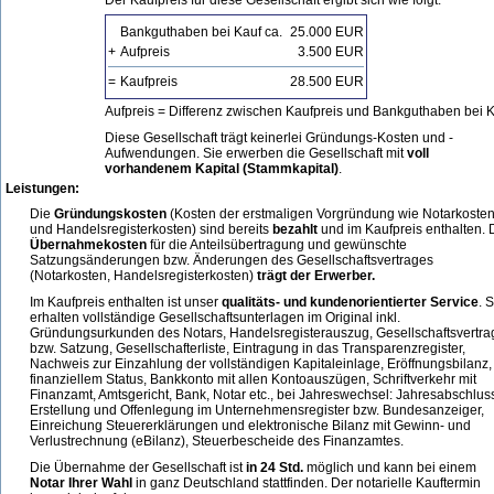
Der Kaufpreis für diese Gesellschaft ergibt sich wie folgt:
Bankguthaben bei Kauf ca.
25.000 EUR
+
Aufpreis
3.500 EUR
=
Kaufpreis
28.500 EUR
Aufpreis = Differenz zwischen Kaufpreis und Bankguthaben bei 
Diese Gesellschaft trägt keinerlei Gründungs-Kosten und -
Aufwendungen. Sie erwerben die Gesellschaft mit
voll
vorhandenem Kapital (Stammkapital)
.
Leistungen:
Die
Gründungskosten
(Kosten der erstmaligen Vorgründung wie Notarkoste
und Handelsregisterkosten) sind bereits
bezahlt
und im Kaufpreis enthalten. 
Übernahmekosten
für die Anteilsübertragung und gewünschte
Satzungsänderungen bzw. Änderungen des Gesellschaftsvertrages
(Notarkosten, Handelsregisterkosten)
trägt der Erwerber.
Im Kaufpreis enthalten ist unser
qualitäts- und kundenorientierter Service
. 
erhalten vollständige Gesellschaftsunterlagen im Original inkl.
Gründungsurkunden des Notars, Handelsregisterauszug, Gesellschaftsvertra
bzw. Satzung, Gesellschafterliste, Eintragung in das Transparenzregister,
Nachweis zur Einzahlung der vollständigen Kapitaleinlage, Eröffnungsbilanz,
finanziellem Status, Bankkonto mit allen Kontoauszügen, Schriftverkehr mit
Finanzamt, Amtsgericht, Bank, Notar etc., bei Jahreswechsel: Jahresabschlus
Erstellung und Offenlegung im Unternehmensregister bzw. Bundesanzeiger,
Einreichung Steuererklärungen und elektronische Bilanz mit Gewinn- und
Verlustrechnung (eBilanz), Steuerbescheide des Finanzamtes.
Die Übernahme der Gesellschaft ist
in 24 Std.
möglich und kann bei einem
Notar Ihrer Wahl
in ganz Deutschland stattfinden. Der notarielle Kauftermin