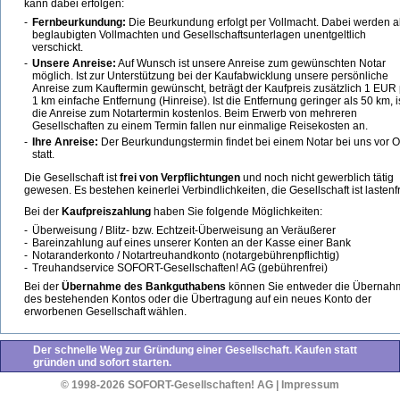
kann dabei erfolgen:
-
Fernbeurkundung:
Die Beurkundung erfolgt per Vollmacht. Dabei werden a
beglaubigten Vollmachten und Gesellschaftsunterlagen unentgeltlich
verschickt.
-
Unsere Anreise:
Auf Wunsch ist unsere Anreise zum gewünschten Notar
möglich. Ist zur Unterstützung bei der Kaufabwicklung unsere persönliche
Anreise zum Kauftermin gewünscht, beträgt der Kaufpreis zusätzlich 1 EUR
1 km einfache Entfernung (Hinreise). Ist die Entfernung geringer als 50 km, i
die Anreise zum Notartermin kostenlos. Beim Erwerb von mehreren
Gesellschaften zu einem Termin fallen nur einmalige Reisekosten an.
-
Ihre Anreise:
Der Beurkundungstermin findet bei einem Notar bei uns vor O
statt.
Die Gesellschaft ist
frei von Verpflichtungen
und noch nicht gewerblich tätig
gewesen. Es bestehen keinerlei Verbindlichkeiten, die Gesellschaft ist lastenfr
Bei der
Kaufpreiszahlung
haben Sie folgende Möglichkeiten:
-
Überweisung / Blitz- bzw. Echtzeit-Überweisung an Veräußerer
-
Bareinzahlung auf eines unserer Konten an der Kasse einer Bank
-
Notaranderkonto / Notartreuhandkonto (notargebührenpflichtig)
-
Treuhandservice SOFORT-Gesellschaften! AG (gebührenfrei)
Bei der
Übernahme des Bankguthabens
können Sie entweder die Übernah
des bestehenden Kontos oder die Übertragung auf ein neues Konto der
erworbenen Gesellschaft wählen.
Der schnelle Weg zur Gründung einer Gesellschaft. Kaufen statt
gründen und sofort starten.
© 1998-2026 SOFORT-Gesellschaften! AG
|
Impressum