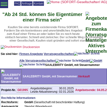
FAQ
Anfrage
Kontakt
Angebotsliste
Vorratsgesellschaften
Firmenmäntel
Beteiligungen
"Ab 24 Std. können Sie Eigentümer
einer Firma sein"
Vorteile
Vorgehensweise
Rechtsformen
Urteile
Downloads
Kaufen Sie eine bereits existierende Firma SOFORT.
Startseite
Fordern Sie ein kostenloses und unverbindliches Angebot
zum Kauf einer Firma an oder laden Sie es noch heute
einfach herunter. Schnell und zielsicher. Der schnelle Weg zur Gründung
einer Gesellschaft. Kaufen statt gründen und sofort startklar sein.
Druckversion
Sie sind hier:
Firmen-Angebote
Vorratsgesellschaften
Alle Vorratsgesellschaften
GmbH
SAALEBRITY GmbH, mit Steuernummer
SAALEBRITY GmbH, mit Steuernummer
Verkauft
Angebotsbeginn:
30.01.2025
Projekt-Nr.
G01995
Angebotsende:
04.05.
Letzte Aktualisierung:
02.01.2026
Rechtliche Informationen
Rechtsform:
GmbH
(Gesellschaft mit beschränkter Haftung)
Amtsgericht
Stendal (Magdeburg)