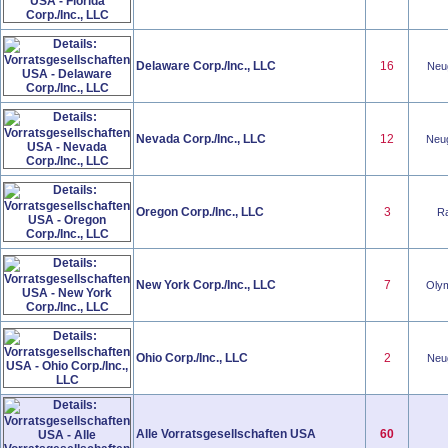
Delaware Corp./Inc., LLC
16
Neug
Nevada Corp./Inc., LLC
12
Neug
Oregon Corp./Inc., LLC
3
Ra
New York Corp./Inc., LLC
7
Olym
Ohio Corp./Inc., LLC
2
Neug
Alle Vorratsgesellschaften USA
60