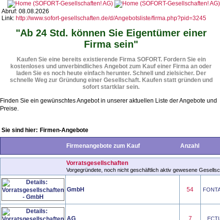
Abruf: 08.08.2026
Link:
http://www.sofort-gesellschaften.de/d/Angebotsliste/firma.php?pid=3245
"Ab 24 Std. können Sie Eigentümer einer
Firma sein"
Kaufen Sie eine bereits existierende Firma SOFORT. Fordern Sie ein
kostenloses und unverbindliches Angebot zum Kauf einer Firma an oder
laden Sie es noch heute einfach herunter. Schnell und zielsicher. Der
schnelle Weg zur Gründung einer Gesellschaft. Kaufen statt gründen und
sofort startklar sein.
Finden Sie ein gewünschtes Angebot in unserer aktuellen Liste der Angebote und
Preise.
Sie sind hier:
Firmen-Angebote
Firmenangebote zum Kauf
Anzahl
Vorratsgesellschaften
Vorgegründete, noch nicht geschäftlich aktiv gewesene Gesellsch
GmbH
54
FONTAN
AG
7
ECTUS