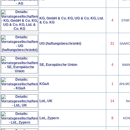
KG, GmbH & Co. KG, UG & Co. KG, Ltd.
4
START
& Co. KG
UG (haftungsbeschränkt)
31
SAARCR
SE, Europäische Union
4
MAINU
KGaA
1
AHLMOR
Ltd., UK
14
Neu
Ltd., Zypern
8
KONO