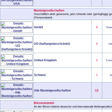
Mantelgesellschaften
Geschäftlich aktiv gewesene, jetzt ruhende oder (geringfügig) ge
(Firmenmäntel).
GmbH
6
Gewe
UG (haftungsbeschränkt)
4
Int
United Kingdom
2
Comp
Schweiz
1
Im
Alle Mantelgesellschaften
13
Börsenmäntel
An der Börse notierte deutsche und internationale Aktiengesells