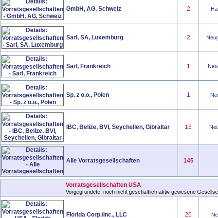
GmbH, AG, Schweiz
2
Han
Sarl, SA, Luxemburg
2
Neug
Sarl, Frankreich
1
Neug
Sp. z o.o., Polen
1
Neu
IBC, Belize, BVI, Seychellen, Gibraltar
16
Neu
Alle Vorratsgesellschaften
145
Vorratsgesellschaften USA
Vorgegründete, noch nicht geschäftlich aktiv gewesene Gesellsch
Florida Corp./Inc., LLC
20
Neu