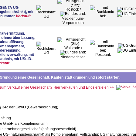
GENTA UG
Rostock /
ngsbeschränkt), mit
rnummer
Verkauft
UG
Mecklenburg-
Vorpommern
alvermittlung,
tnehmerüberlassung,
altsauflösung,
itymanagement,
Walsrode /
dereinigung,
UG
lienverwaltung, mit
Postbank
Niedersachsen
aubnis, mit USt-ID-
rkauft
Gründung einer Gesellschaft. Kaufen statt gründen und sofort starten.
 zum Verkauf einer Gesellschaft? Hier verkaufen und Erlös erzielen >>
 § 34c der GewO (Gewerbeordnung)
Haftung
ner GmbH als Komplementärin
Unternehmergesellschaft (haftungsbeschränkt)
er UG (haftungsbeschränkt) als Komplementärin, vollständig: UG (haftungsbeschrä