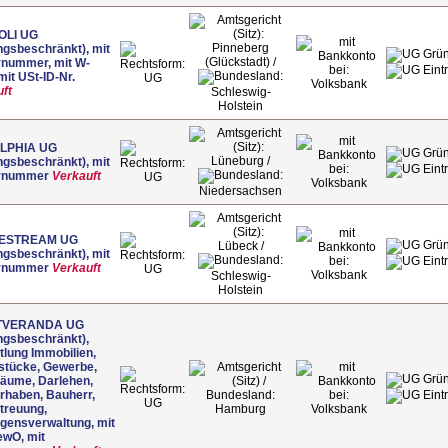
OLI UG
Pinneberg
ngsbeschränkt), mit
(Glückstadt) /
rnummer, mit W-
 mit USt-ID-Nr.
UG
Volksbank
ft
Schleswig-
Holstein
LPHIA UG
Lüneburg /
ngsbeschränkt), mit
rnummer
Verkauft
UG
Volksbank
Niedersachsen
ESTREAM UG
Lübeck /
ngsbeschränkt), mit
rnummer
Verkauft
UG
Volksbank
Schleswig-
Holstein
TVERANDA UG
ngsbeschränkt),
tlung Immobilien,
stücke, Gewerbe,
äume, Darlehen,
rhaben, Bauherr,
UG
treuung,
Hamburg
Volksbank
gensverwaltung, mit
ewO, mit