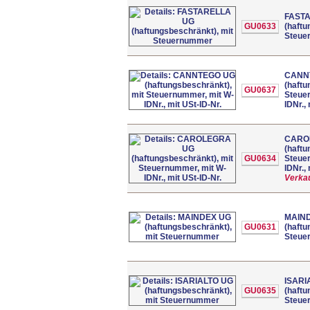
FAST
GU0633
(haftu
Steue
CANN
(haftu
GU0637
Steue
IDNr.,
CARO
(haftu
GU0634
Steue
IDNr.,
Verkau
MAIN
GU0631
(haftu
Steue
ISARI
GU0635
(haftu
Steue