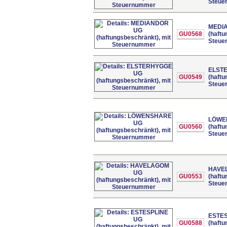
Steue
MEDI
GU0568
(haftu
Steue
ELST
GU0549
(haftu
Steue
LÖWE
GU0560
(haftu
Steue
HAVE
GU0553
(haftu
Steue
ESTES
GU0588
(haftu