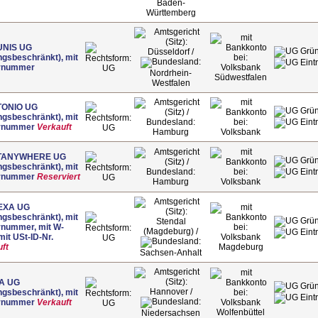
Baden-
Württemberg
UNIS UG
Düsseldorf /
ngsbeschränkt), mit
rnummer
Volksbank
UG
Nordrhein-
Südwestfalen
Westfalen
TONIO UG
ngsbeschränkt), mit
rnummer
Verkauft
UG
Hamburg
Volksbank
TANYWHERE UG
ngsbeschränkt), mit
rnummer
Reserviert
UG
Hamburg
Volksbank
EXA UG
ngsbeschränkt), mit
Stendal
rnummer, mit W-
(Magdeburg) /
 mit USt-ID-Nr.
Volksbank
UG
ft
Magdeburg
Sachsen-Anhalt
A UG
Hannover /
ngsbeschränkt), mit
rnummer
Verkauft
Volksbank
UG
Wolfenbüttel
Niedersachsen