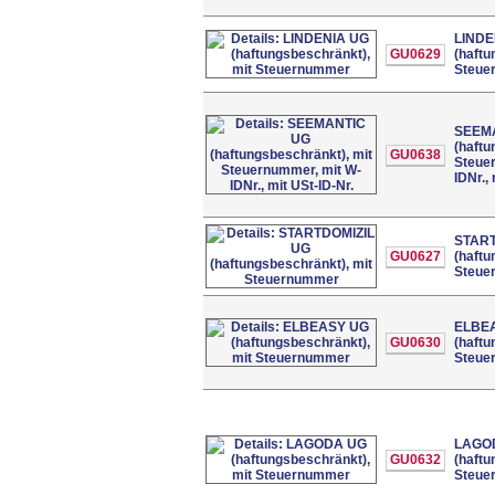
LINDE
GU0629
(haftu
Steue
SEEM
(haftu
GU0638
Steue
IDNr.,
START
GU0627
(haftu
Steue
ELBE
GU0630
(haftu
Steue
LAGO
GU0632
(haftu
Steue