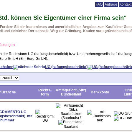
FAQ
Anfrage
Kontakt
rmenmäntel
Beteiligungen
Vorteile
Vorgehensweise
Rechtsformen
Ur
Std. können Sie Eigentümer einer Firma sein"
ordern Sie ein kostenloses und unverbindliches Angebot zum Kauf einer Gesel
ll und zielsicher. Der schnelle Weg zur Gründung. Kaufen statt gründen und sofo
ürzungen
en der Rechtsform UG (haftungsbeschränkt) bzw. Unternehmergesellschaft (haftungs
-Euro-GmbH (Ein-Euro-GmbH).
schaften
UG (haftungsbeschränkt)
Rechts-
Amtsgericht
(Sitz)
Grü
/ Branche
Bankkonto
form
Bundesland
Eint
CRAMENTO UG
Saarbrücken
ngsbeschränkt), mit
(Saarlouis) /
rnummer
UG
Saarland