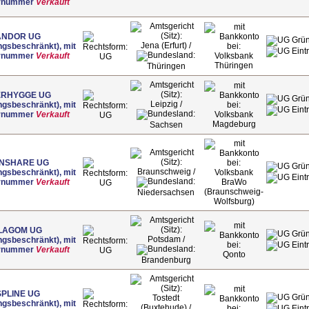
rnummer
Verkauft
ANDOR UG
Jena (Erfurt) /
ngsbeschränkt), mit
rnummer
Verkauft
Volksbank
UG
Thüringen
Thüringen
ERHYGGE UG
Leipzig /
ngsbeschränkt), mit
rnummer
Verkauft
Volksbank
UG
Magdeburg
Sachsen
NSHARE UG
Braunschweig /
ngsbeschränkt), mit
Volksbank
rnummer
Verkauft
BraWo
UG
(Braunschweig-
Niedersachsen
Wolfsburg)
LAGOM UG
Potsdam /
ngsbeschränkt), mit
rnummer
Verkauft
UG
Qonto
Brandenburg
PLINE UG
Tostedt
ngsbeschränkt), mit
(Buxtehude) /