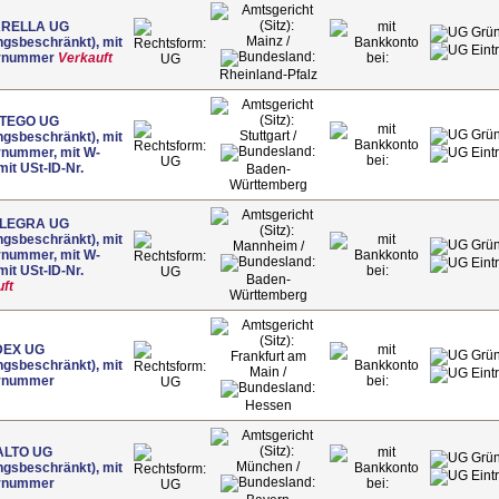
ARELLA UG
Mainz /
ngsbeschränkt), mit
rnummer
Verkauft
UG
Rheinland-Pfalz
TEGO UG
Stuttgart /
ngsbeschränkt), mit
rnummer, mit W-
UG
 mit USt-ID-Nr.
Baden-
Württemberg
LEGRA UG
ngsbeschränkt), mit
Mannheim /
rnummer, mit W-
 mit USt-ID-Nr.
UG
Baden-
ft
Württemberg
DEX UG
Frankfurt am
ngsbeschränkt), mit
Main /
rnummer
UG
Hessen
ALTO UG
München /
ngsbeschränkt), mit
rnummer
UG