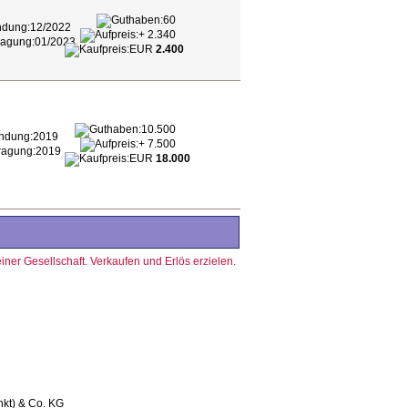
60
12/2022
+ 2.340
01/2023
EUR
2.400
10.500
2019
+ 7.500
2019
EUR
18.000
nkt) & Co. KG