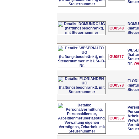
Steue
DOMU
GU0548
(haftu
Steue
WESE
(haftu
GU0577
Steuer
Nr.
Ve
FLOR
GU0578
(haftu
Steue
Person
Person
Arbei
GU0539
Verwa
Vermög
Steue