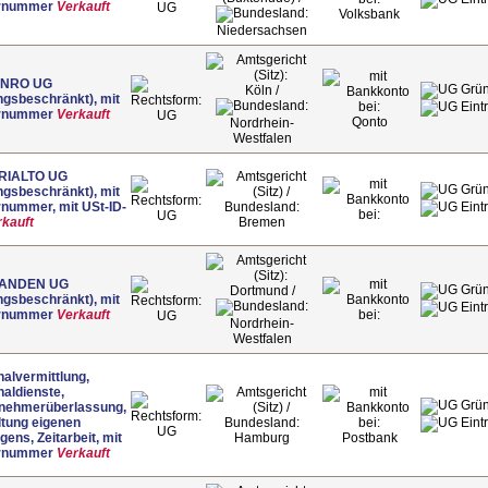
rnummer
Verkauft
UG
Volksbank
Niedersachsen
NRO UG
Köln /
ngsbeschränkt), mit
rnummer
Verkauft
UG
Qonto
Nordrhein-
Westfalen
RIALTO UG
ngsbeschränkt), mit
nummer, mit USt-ID-
UG
rkauft
Bremen
IANDEN UG
Dortmund /
ngsbeschränkt), mit
rnummer
Verkauft
UG
Nordrhein-
Westfalen
alvermittlung,
aldienste,
tnehmerüberlassung,
ltung eigenen
UG
ens, Zeitarbeit, mit
Hamburg
Postbank
rnummer
Verkauft