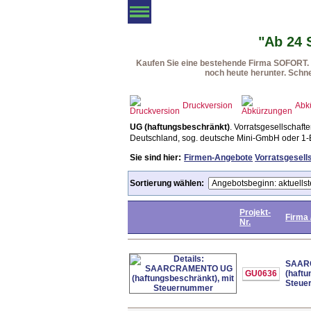
Angebotsliste
Vorratsgesellschaften
Fi
"Ab 24 
Kaufen Sie eine bestehende Firma SOFORT. F
noch heute herunter. Schne
Druckversion
Abk
UG (haftungsbeschränkt)
. Vorratsgesellschaft
Deutschland, sog. deutsche Mini-GmbH oder 1
Sie sind hier:
Firmen-Angebote
Vorratsgesell
Sortierung wählen:
Projekt-
Firma 
Nr.
SAAR
GU0636
(haftu
Steue