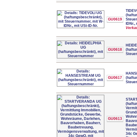
TIDEV
(haftu
GU0619
Steue
IDNr.,
Verkau
HEIDE
GU0618
(haftu
Steue
HANS
GU0617
(haftu
Steue
STAR
(haftu
Vermit
Grund
Wohnr
GU0613
Bauvo
Baube
Vermö
34c G