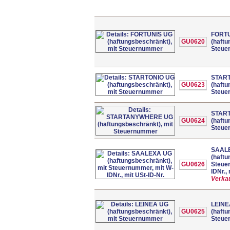
FORT
GU0620
(haftu
Steue
STAR
GU0623
(haftu
Steue
STAR
GU0624
(haftu
Steue
SAAL
(haftu
GU0626
Steue
IDNr.,
Verkau
LEINE
GU0625
(haftu
Steue