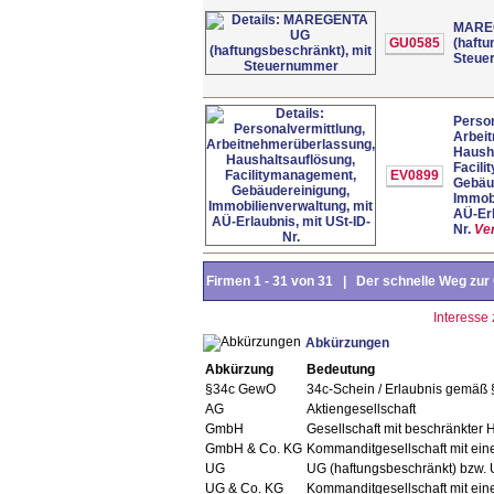
MARE
GU0585
(haftu
Steue
Person
Arbei
Haush
Facil
EV0899
Gebäu
Immobi
AÜ-Erl
Nr.
Ve
Firmen 1 - 31 von 31 | Der schnelle Weg zur 
Interesse
Abkürzungen
Abkürzung
Bedeutung
§34c GewO
34c-Schein / Erlaubnis gemäß
AG
Aktiengesellschaft
GmbH
Gesellschaft mit beschränkter 
GmbH & Co. KG
Kommanditgesellschaft mit ei
UG
UG (haftungsbeschränkt) bzw. 
UG & Co. KG
Kommanditgesellschaft mit ein