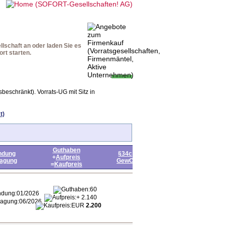
teile
Downloads
Startseite
lschaft an oder laden Sie es
rt starten.
beschränkt). Vorrats-UG mit Sitz in
Guthaben
ndung
§34c
+
Aufpreis
ragung
GewO
=
Kaufpreis
60
01/2026
+ 2.140
06/2026
EUR
2.200