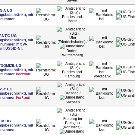
Bayern
NIA UG
ngsbeschränkt), mit
rnummer
UG
Berlin
ANTIC UG
Ulm
ngsbeschränkt), mit
(Friedrichshafen) /
rnummer, mit W-
UG
 mit USt-ID-Nr.
Baden-
Württemberg
DOMIZIL UG
ngsbeschränkt), mit
rnummer
Verkauft
UG
Hamburg
Volksbank
ASY UG
Dresden /
ngsbeschränkt), mit
rnummer
Verkauft
UG
Sachsen
Freiburg im
DA UG
Breisgau
ngsbeschränkt), mit
(Konstanz) /
rnummer
UG